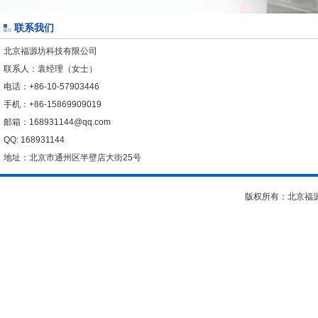
联系我们
北京福源坊科技有限公司
联系人：袁经理（女士）
电话：+86-10-57903446
手机：+86-15869909019
邮箱：
1
68931144@qq.com
QQ: 168931144
地址：北京市通州区半壁店大街25号
版权所有：北京福源坊